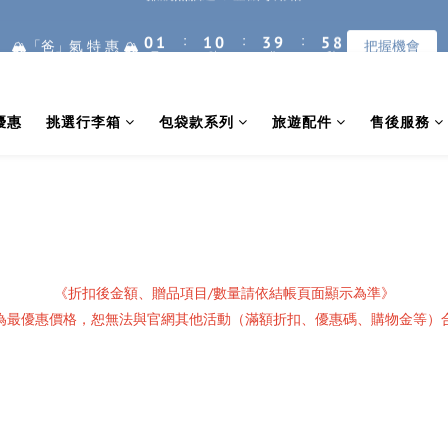
1
1
2
2
2
2
1
1
4
4
6
6
9
9
8
9
9
8
:
:
:
:
:
:
0
0
1
1
1
1
0
0
3
3
9
9
5
5
8
8
7
8
8
7
🏔️「爸」氣 特 惠 🏔️
🏔️「爸」氣 特 惠 🏔️
把握機會
把握機會
日
日
時
時
分
分
秒
秒
0
0
0
0
2
2
8
8
4
4
7
7
6
7
7
6
9
1
1
7
7
3
3
6
6
5
6
6
5
8
熱銷破萬🔥上掀式行李箱
0
0
6
6
2
2
5
5
4
5
5
4
7
9
5
5
1
1
4
4
3
4
4
3
6
8
優惠
挑選行李箱
包袋款系列
旅遊配件
售後服務
廉航無腦選 ✈️登機專用箱
4
4
0
0
3
3
2
3
3
2
5
7
3
3
2
2
1
2
2
1
4
6
9
2
2
1
1
:
:
:
0
1
1
0
3
9
5
8
🏔️「爸」氣 特 惠 🏔️
把握機會
日
時
分
秒
1
1
0
0
0
0
2
8
4
7
0
0
1
7
3
6
0
6
2
5
5
1
4
4
0
3
《折扣後金額、贈品項目/數量請依結帳頁面顯示為準
》
3
2
為最優惠價格，恕無法與官網其他活動（滿額折扣、優惠碼、購物金等）
2
1
1
0
0