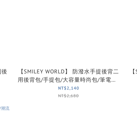
【SMILEY WORLD】 防潑水手提後背二
【SM
用後背包/手提包/大容量時尚包/筆電包/
學生包(黑)
NT$2,140
NT$2,680