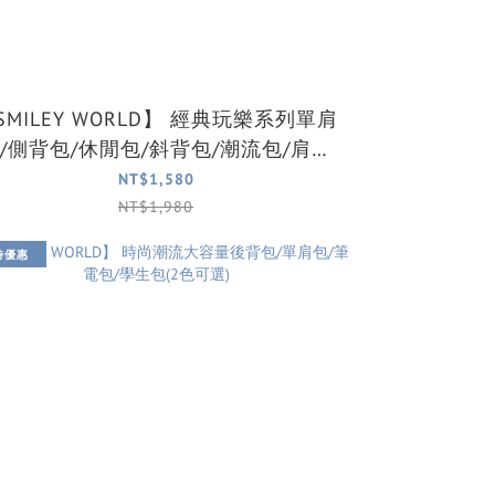
ILEY WORLD】 經典玩樂系列單肩
/側背包/休閒包/斜背包/潮流包/肩背
包(2色可選)
NT$1,580
NT$1,980
時優惠