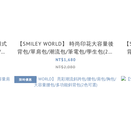
【SMILEY WORLD】 時尚印花大容量後
【SM
/立
背包/單肩包/潮流包/筆電包/學生包(2色
選)
可選)
NT$1,680
NT$2,080
限時優惠