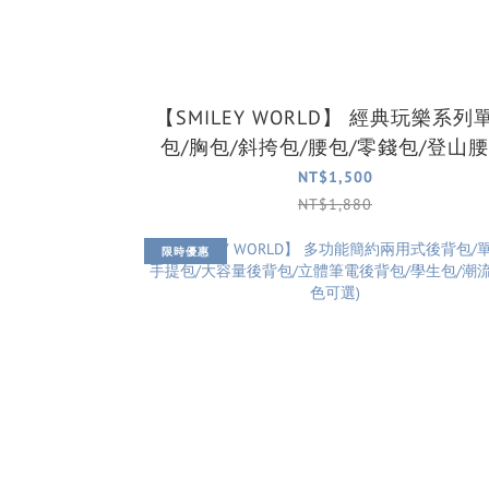
【SMILEY WORLD】 經典玩樂系列單肩
包/胸包/斜挎包/腰包/零錢包/登山
(2色可選)
NT$1,500
NT$1,880
限時優惠