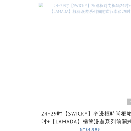
24+29吋【SWICKY】窄邊框時尚框箱
吋+【LAMADA】極簡漫遊系列前開
李箱29吋
NT$4,999