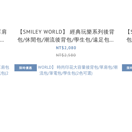
【SMILEY WORLD】 經典玩樂系列後背
【SM
腰包
包/休閒包/潮流後背包/學生包/遠足包(2
包
色可選)
NT$2,080
NT$2,580
限時優惠
限