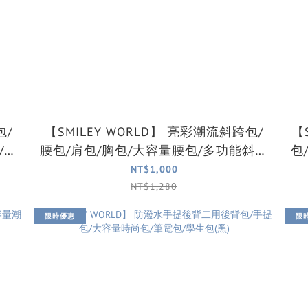
【SMILEY WORLD】 亮彩潮流斜跨包/
【SM
/筆
腰包/肩包/胸包/大容量腰包/多功能斜背
包
包(2色可選)
NT$1,000
NT$1,280
限時優惠
限