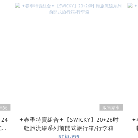
售完
販售結束
24
✦春季特賣組合✦【SWICKY】20+26吋
✦
式行
輕旅流線系列前開式旅行箱/行李箱
NT$5,999