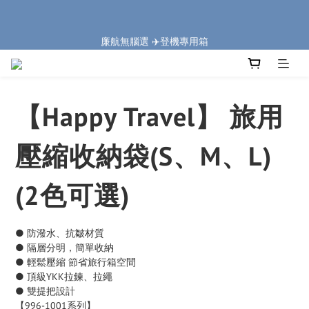
5
8
6
7
9
5
9
3
6
1
4
2
3
5
1
5
🏔️「爸」氣 特 惠 🏔️
4
7
5
6
8
4
8
2
5
廉航無腦選 ✈️登機專用箱
:
:
:
0
3
1
2
4
0
4
把握機會
3
6
4
5
7
3
7
1
4
Days
Hours
Minutes
Seconds
2
0
1
3
3
2
5
3
4
6
2
6
0
3
1
0
2
2
1
4
2
3
5
1
5
🏔️「爸」氣 特 惠 🏔️
2
0
1
1
:
:
:
0
3
1
2
4
0
4
把握機會
1
0
0
Days
Hours
Minutes
Seconds
2
0
1
3
3
0
【Happy Travel】 旅用
1
0
2
2
0
1
1
0
0
壓縮收納袋(S、M、L)
(2色可選)
● 防潑水、抗皺材質
● 隔層分明，簡單收納
● 輕鬆壓縮 節省旅行箱空間
● 頂級YKK拉鍊、拉繩
● 雙提把設計
【996-1001系列】