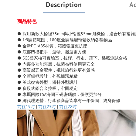
Description
Ad
商品特色
● 採用新款大輪徑75mm與小輪徑55mm飛機輪，適合所有複雜
● 1:9開箱範圍，180度全開隔層輕鬆收納各種物品
● 全新PC+ABS材質，箱體強度更抗壓
● 底部凹槽把手，運輸、搬運更方便
● SGS國家核可實驗室，拉桿、行走、落下、裝載測試合格
● 內裏多功能夾層，抗菌布料使用更安全
● 高質感五金配件，襯托旅行箱更有質感
● 全新鋁框設計，外觀簡潔精緻
● 英式復古外型，獨特外型設計
● 多段式鋁合金拉桿，牢固穩定
● 專屬國際TSA海關三碼密碼鎖，保護更加分
● 總代理經營．行李箱商品皆享有一年保固、終身保修
前往19吋
|
前往25吋
|
前往28吋