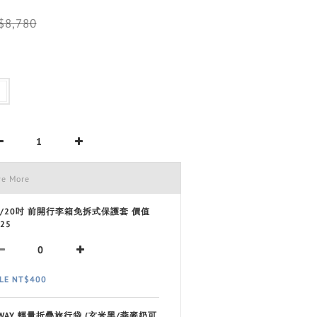
$8,780
ve More
9/20吋 前開行李箱免拆式保護套 價值
25
LE NT$400
 WAY 輕量折疊旅行袋 (玄米黑/燕麥奶可