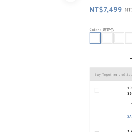
NT$7,499
NT
Color
: 奶茶色
Buy Together and Sa
1
$6
SA
3