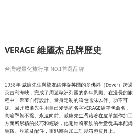
VERAGE 維麗杰 品牌歷史
台灣輕量化旅行箱 NO.1首選品牌
1958年 威廉先生與摯友結伴從英國的多佛港（Dover）跨過
英吉利海峽，完成了周遊歐洲列國的多年夙願。在漫長的旅
程中，帶著自行設計、量身定制的箱包濡沫以伴、功不可
抹。因此威廉先生用自己愛馬的名字VERAGE給箱包命名，
意喻堅韌不撥、永遠向前。威廉先生憑藉著在皮革製作加工
方面所累積的技巧和經驗，他開始將家族的生意從馬車配備
馬鞍、座革及配件，重點轉向加工訂製箱包皮具上。