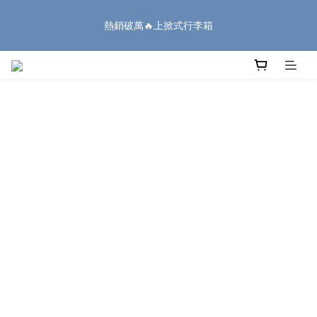
8
9
8
9
8
1
6
2
1
2
1
2
4
9
5
1
🏔️「爸」氣 特 惠 🏔️
7
8
7
8
7
0
5
1
熱銷破萬🔥上掀式行李箱
:
:
:
0
1
0
1
3
8
4
0
把握機會
6
7
6
7
9
6
4
0
Days
Hours
Minutes
Seconds
0
0
2
7
3
5
6
5
6
8
9
5
3
1
6
2
4
5
4
5
7
8
4
2
0
5
1
廉航無腦選 ✈️登機專用箱
3
4
3
4
6
7
3
1
4
0
2
3
2
3
5
6
2
0
3
1
2
1
2
4
9
5
1
🏔️「爸」氣 特 惠 🏔️
2
:
:
:
0
1
0
1
3
8
4
0
把握機會
1
Days
Hours
Minutes
Seconds
0
0
2
7
3
0
1
6
2
0
5
1
4
0
3
2
1
0