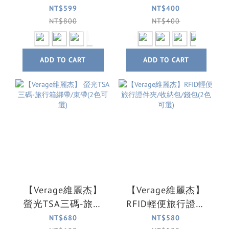
綁帶/束帶(2入) /六
帶/束帶(4色可選)
NT$599
NT$400
色可選
NT$800
NT$400
ADD TO CART
ADD TO CART
【Verage維麗杰】
【Verage維麗杰】
螢光TSA三碼-旅行
RFID輕便旅行證件
箱綁帶/束帶(2色可
夾/收納包/錢包(2色
NT$680
NT$580