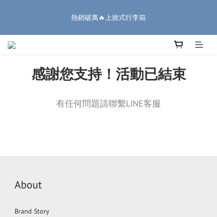
8
8
9
9
0
0
1
2
1
3
1
2
3
4
2
5
🏔️「爸」氣 特 惠 🏔️
7
9
7
8
9
8
0
1
熱銷破萬🔥上掀式行李箱
:
:
:
0
2
0
1
2
3
1
4
把握機會
6
8
6
7
8
9
7
0
Days
Hours
Minutes
Seconds
1
0
1
2
0
3
5
7
5
6
7
8
6
9
0
0
1
2
4
6
4
5
6
7
5
8
0
1
廉航無腦選 ✈️登機專用箱
3
5
3
4
5
6
4
7
0
2
4
2
3
4
5
3
6
感謝您支持！活動已結束
1
3
1
2
3
4
2
5
🏔️「爸」氣 特 惠 🏔️
:
:
:
0
2
0
1
2
3
1
4
把握機會
Days
Hours
Minutes
Seconds
1
0
1
2
0
3
有任何問題請聯繫LINE客服
0
0
1
2
0
1
0
About
Brand Story