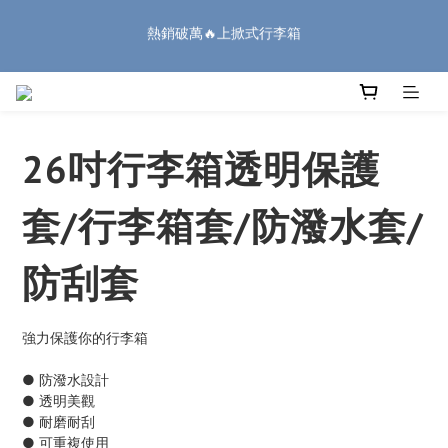
5
5
5
9
7
9
4
0
1
1
1
6
5
3
5
🏔️「爸」氣 特 惠 🏔️
4
4
4
9
8
6
8
3
廉航無腦選 ✈️登機專用箱
:
:
:
0
0
0
9
5
4
2
4
把握機會
3
3
3
8
7
5
7
2
日
時
分
秒
8
4
3
1
3
2
2
2
7
6
4
6
1
7
3
2
0
2
1
1
1
6
5
3
5
🏔️「爸」氣 特 惠 🏔️
0
6
2
1
1
:
:
:
0
0
0
9
5
4
2
4
把握機會
5
1
0
0
日
時
分
秒
8
4
3
1
3
4
0
26吋行李箱透明保護
7
3
2
0
2
3
6
2
1
1
2
5
1
0
0
套/行李箱套/防潑水套/
1
4
0
0
3
防刮套
2
1
0
強力保護你的行李箱
● 防潑水設計
● 透明美觀
● 耐磨耐刮
● 可重複使用