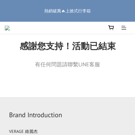
8
9
8
8
9
1
5
3
1
4
2
1
1
8
2
6
🏔️「爸」氣 特 惠 🏔️
7
8
7
7
8
0
4
2
熱銷破萬🔥上掀式行李箱
:
:
:
0
3
1
0
0
7
1
5
把握機會
6
9
7
6
6
7
3
1
日
時
分
秒
2
0
6
0
4
5
8
6
5
5
6
2
0
1
5
3
4
7
5
4
4
5
9
1
0
4
2
廉航無腦選 ✈️登機專用箱
3
6
4
3
3
4
8
0
3
1
2
5
3
2
2
9
3
7
感謝您支持！活動已結束
2
0
1
4
2
1
1
8
2
6
🏔️「爸」氣 特 惠 🏔️
1
:
:
:
0
3
1
0
0
7
1
5
把握機會
0
日
時
分
秒
2
0
6
0
4
有任何問題請聯繫LINE客服
1
5
3
0
4
2
3
1
2
0
1
0
Brand Introduction
VERAGE 維麗杰