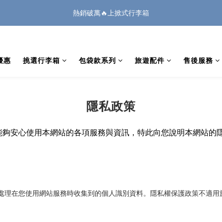
1
2
3
2
2
5
6
2
0
2
3
5
6
7
6
6
9
6
:
:
:
0
1
2
1
1
4
5
1
熱銷破萬🔥上掀式行李箱
🏔️「爸」氣 特 惠 🏔️
把握機會
1
2
4
5
6
5
5
8
9
5
日
時
分
秒
0
1
0
0
3
4
0
0
1
3
4
5
4
4
7
8
4
0
2
3
廉航無腦選 ✈️登機專用箱
0
2
3
4
3
3
6
7
3
1
2
1
2
3
2
2
5
6
2
0
1
優惠
挑選行李箱
包袋款系列
旅遊配件
售後服務
:
:
:
0
1
2
1
1
4
5
1
🏔️「爸」氣 特 惠 🏔️
把握機會
0
日
時
分
秒
0
1
0
0
3
4
0
0
2
3
1
2
隱私政策
0
1
0
能夠安心使用本網站的各項服務與資訊，特此向您說明本網站的
處理在您使用網站服務時收集到的個人識別資料。隱私權保護政策不適用