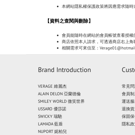
本網站隱私權保護政策將因應需求隨時
【資料之查閱與刪除】
會員能隨時在網站的會員帳號查看授權
商店依照本人請求，可透過商店右上角
相關需求可來信至：Verage01@hotmail
Brand Introduction
Cust
VERAGE 維麗杰
常見問
ALAIN DELON 亞蘭德倫
會員制
SMILEY WORLD 微笑世界
運送服
USSARO 優莎諾
退換貨
SWICKY 瑞馳
保固保
LAMADA 藍盾
隱私政
NUPORT 妮柏兒