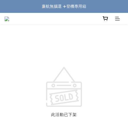
廉航無腦選 ✈️登機專用箱
熱銷破萬🔥上掀式行李箱
熱銷破萬🔥上掀式行李箱
此活動已下架