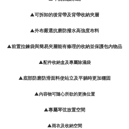
可拆卸的後背帶及背帶收納夾層
▲
外布嚴選抗磨防撥水高強度布料
▲
前置拉鍊袋與簡易夾層能有條理的收納並保護包內物品
▲
配件收納盒及專屬除濕袋
▲
底部防磨防滑面料使站立及平躺時更加穩固
▲
內容物可隨心所欲的更換位置
▲
專屬琴弦放置空間
▲
雨衣及收納空間
▲