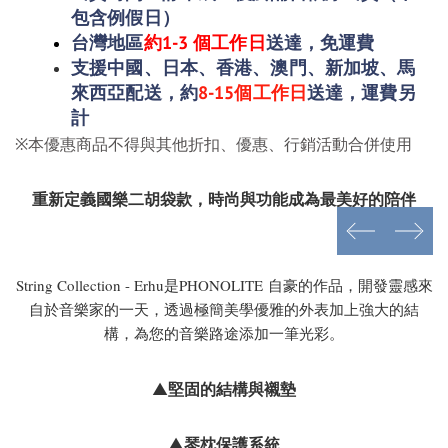
包含例假日
）
台灣地區
約1-3 個工作日
送達，免運費
支援中國、
日本
、香港、澳門、新加坡、馬
來西亞配送，約
8-15個工作日
送達，運費另
計
※本優惠商品
不得與其他折扣、
優惠
、行銷活動合併使用
重新定義國樂二胡袋款，時尚與功能成為最美好的陪伴
prev
next
String Collection - Erhu是PHONOLITE 自豪的作品，開發靈感來
自於音樂家的一天，透過極簡美學優雅的外表加上強大的結
構，為您的音樂路途添加一筆光彩。
堅固的結構與襯墊
▲
琴枕保護系統
▲