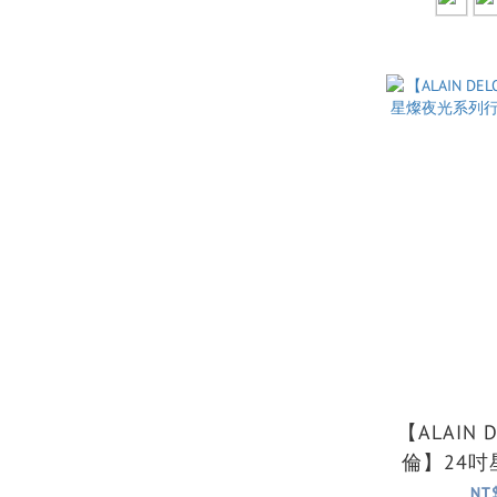
【ALAIN 
倫】24
行李箱/旅
NT