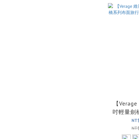
【Verag
吋輕量劍
行箱/行李
NT
NT