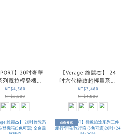
PORT】20吋奢華
【Verage 維麗杰】 24
系列寬拉桿登機箱/
吋六代極致超輕量系列
行李箱/旅行箱
布面行李箱/旅行箱(4色
NT$4,580
NT$3,480
可選)
NT$6,580
NT$4,080
成套優惠