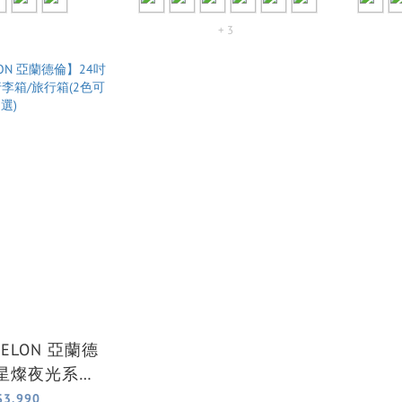
+ 3
DELON 亞蘭德
吋星燦夜光系列
行箱(2色可選)
$3,990