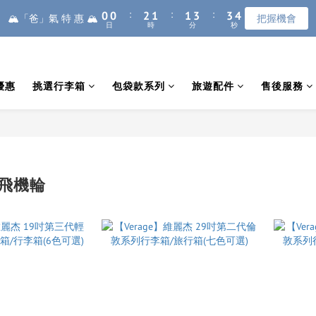
1
1
1
1
3
3
2
2
2
2
4
4
4
4
4
4
8
8
9
9
:
:
:
:
:
:
0
0
0
0
2
2
1
1
1
1
3
3
3
3
3
3
7
7
9
8
8
🏔️「爸」氣 特 惠 🏔️
🏔️「爸」氣 特 惠 🏔️
把握機會
把握機會
日
日
時
時
分
分
秒
秒
1
1
0
0
0
0
2
2
2
2
2
2
6
6
8
7
7
9
9
9
0
0
1
1
1
1
1
1
5
5
7
6
6
8
8
8
熱銷破萬🔥上掀式行李箱
0
0
0
0
0
0
4
4
6
5
5
7
7
7
3
3
5
4
4
6
6
6
優惠
挑選行李箱
包袋款系列
旅遊配件
售後服務
廉航無腦選 ✈️登機專用箱
2
2
4
3
3
5
5
5
1
1
3
2
2
4
4
4
:
:
:
0
0
2
1
1
3
3
3
🏔️「爸」氣 特 惠 🏔️
把握機會
日
時
分
秒
1
0
0
2
2
2
0
1
1
1
0
0
0
象飛機輪