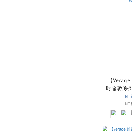
【Verag
吋倫敦系
箱(5色可選) 全台最
NT
NT