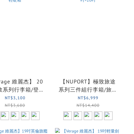
rage 維麗杰】 20
【NUPORT】極致旅途
敦系列行李箱/登機
系列三件組行李箱/旅行
) 全台最輕硬
箱 (5色可選)28吋+24吋
NT$3,100
NT$6,999
箱
+20吋
NT$3,680
NT$14,400