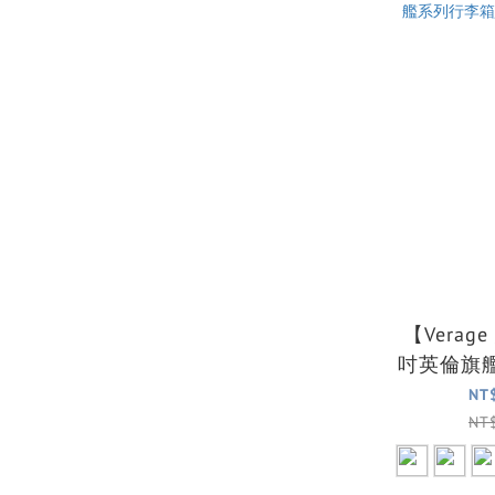
【Verag
吋英倫旗
旅行箱
NT
NT