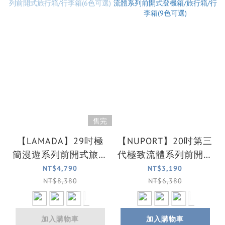
售完
【LAMADA】29吋極
【NUPORT】20吋第三
簡漫遊系列前開式旅行
代極致流體系列前開式
箱/行李箱(6色可選)
登機箱/旅行箱/行李箱
NT$4,790
NT$3,190
(9色可選)
NT$8,380
NT$6,380
加入購物車
加入購物車