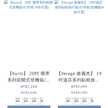
【Kurtz】 20吋 曜界
【Verage 維麗杰】 19
系列前開式登機箱/行
吋溫莎系列鋁框旅行
李箱 (4色可選)
箱/行李箱/登機箱(4色
NT$2,200
NT$7,499
可選)
NT$3,680
NT$8,780