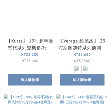
【Kurtz】 19吋超輕量
【Verage 維麗杰】 29
悠旅系列登機箱/行李
吋斯圖加特系列前開式
箱(3色可選)
登機箱/行李箱(2色可
NT$2,200
NT$6,680
選)
NT$3,680
NT$7,880
加入購物車
加入購物車