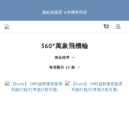
5
7
5
6
5
8
9
1
1
3
1
2
1
4
5
7
🏔️「爸」氣 特 惠 🏔️
4
6
4
5
4
7
8
0
廉航無腦選 ✈️登機專用箱
:
:
:
0
2
0
1
0
3
4
6
把握機會
3
5
3
4
3
6
7
9
日
時
分
秒
1
0
2
3
5
2
4
2
3
2
5
6
8
0
1
2
4
1
3
1
2
1
4
5
7
🏔️「爸」氣 特 惠 🏔️
0
1
3
:
:
:
0
2
0
1
0
3
4
6
把握機會
0
2
日
時
分
秒
1
0
2
3
5
1
360°萬象飛機輪
0
1
2
4
0
0
1
3
商品排序
0
2
1
每頁顯示 24 個
0