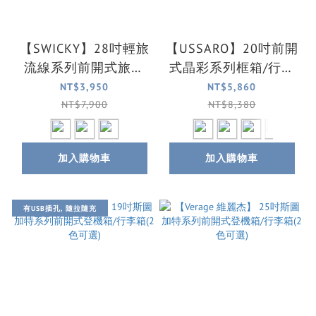
【SWICKY】28吋輕旅
【USSARO】20吋前開
流線系列前開式旅行
式晶彩系列框箱/行李
箱/行李箱(三色可選)
箱/旅行箱/登機箱(6色
NT$3,950
NT$5,860
可選)
NT$7,900
NT$8,380
加入購物車
加入購物車
有USB插孔, 隨拉隨充